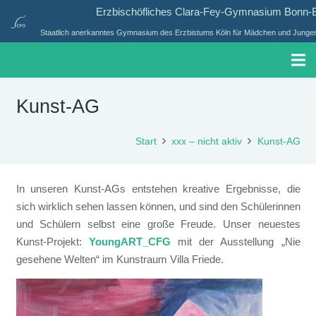
Erzbischöfliches Clara-Fey-Gymnasium Bonn
Staatlich anerkanntes Gymnasium des Erzbistums Köln für Mädchen und Jungen 
Kunst-AG
Start
xxx – nicht aktiv
Kunst-AG
In unseren Kunst-AGs entstehen kreative Ergebnisse, die
sich wirklich sehen lassen können, und sind den Schülerinnen
und Schülern selbst eine große Freude. Unser neuestes
Kunst-Projekt:
YoungART_CFG
mit der Ausstellung „Nie
gesehene Welten“ im Kunstraum Villa Friede.