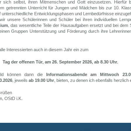
or sich selbst, ihren Mitmenschen und Gott einzusetzen. Hierfür b
m getrennten Unterricht für Jungen und Mädchen bis zur 10. Kla
uf unterschiedliche Entwicklungsphasen und Lernbedürfnisse einzuge
 wir unsere Schülerinnen und Schüler bei ihren individuellen Lern
dium
, das wesentliche Teile der Hausaufgaben ersetzt und bei dem 
leinen Gruppen Unterstützung und Förderung durch ihre Lehrerinne
 alle Interessierten auch in diesem Jahr ein zum
Tag der offenen Tür, am 26. September 2026,
ab 8.30 Uhr.
 Bild können dann die
Informationsabende am Mittwoch 23.0
0.2026
, jeweils
ab 19.00 Uhr
, bieten, zu denen ich ebenfalls herzlich 
 Grüßen
, OStD i.K.