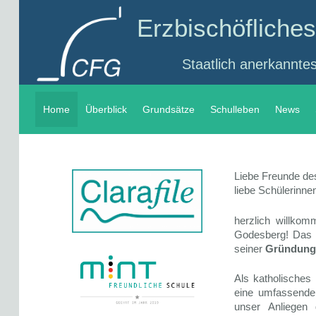
Erzbischöflich
Staatlich anerkannte
Home
Überblick
Grundsätze
Schulleben
News
Liebe Freunde d
liebe Schülerinnen
herzlich willko
Godesberg! Das C
seiner
Gründung 
Als katholisches
eine umfassende 
unser Anliegen